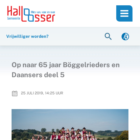
Ga
de
naar
inhoud
de
inhoud
Zoeken
Vrijwilliger worden?
Op naar 65 jaar Böggelrieders en
Daansers deel 5
25 JULI 2019, 14:25
UUR