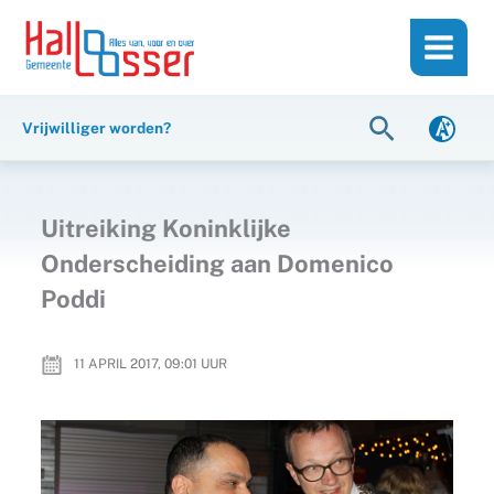
Ga
de
naar
inhoud
de
inhoud
Zoeken
Vrijwilliger worden?
Uitreiking Koninklijke
Onderscheiding aan Domenico
Poddi
11 APRIL 2017, 09:01
UUR