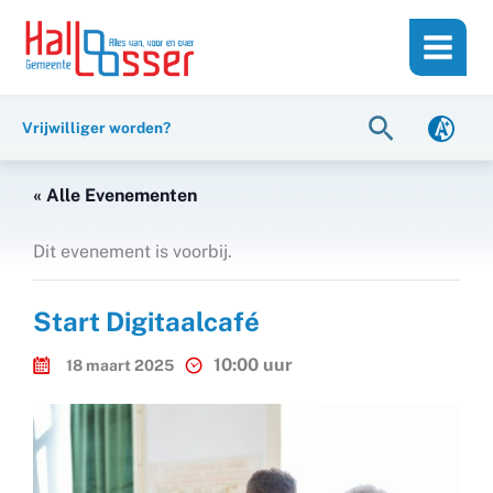
Ga
de
naar
inhoud
de
inhoud
Zoeken
Vrijwilliger worden?
« Alle Evenementen
Dit evenement is voorbij.
Start Digitaalcafé
10:00 uur
18 maart 2025