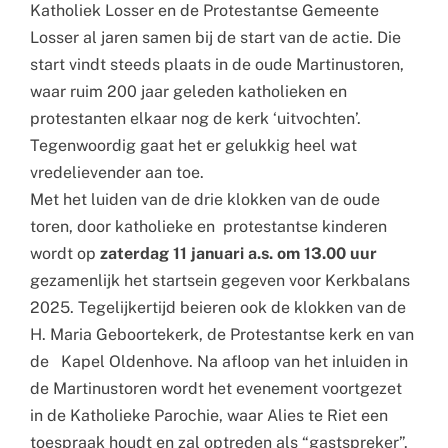
Katholiek Losser en de Protestantse
Gemeente
Losser al
jaren samen bij de start van de actie. Die
start vindt steeds
plaats in de oude Martinustoren,
waar ruim 200 jaar geleden katholieken en
protestanten elkaar nog de kerk ‘uitvochten’.
Tegenwoordig gaat het er
gelukkig heel wat
vredelievender aan toe.
Met het luiden van de drie klokken van de oude
toren, door katholieke en
protestantse kinderen
wordt op
zaterdag 11 januari a.s. om 13.00 uur
gezamenlijk het startsein gegeven voor Kerkbalans
2025. Tegelijkertijd beieren
ook de klokken van de
H. Maria Gebo
ortekerk, de Protestantse kerk en van
de
Kapel Oldenhove. Na afloop van het inluiden in
de Martinustoren wordt het
evenement voortgezet
in de Katholieke Parochie, waar Alies te Riet een
toespraak houdt en zal optreden als “gastspreker”.