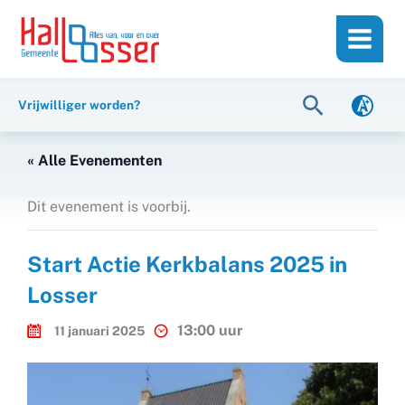
Ga
de
naar
inhoud
de
inhoud
Zoeken
Vrijwilliger worden?
« Alle Evenementen
Dit evenement is voorbij.
Start Actie Kerkbalans 2025 in
Losser
13:00 uur
11 januari 2025