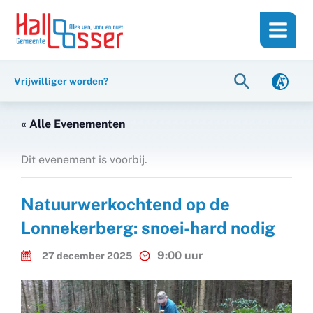
Ga
de
naar
inhoud
de
inhoud
Zoeken
Vrijwilliger worden?
« Alle Evenementen
Dit evenement is voorbij.
Natuurwerkochtend op de
Lonnekerberg: snoei-hard nodig
9:00 uur
27 december 2025