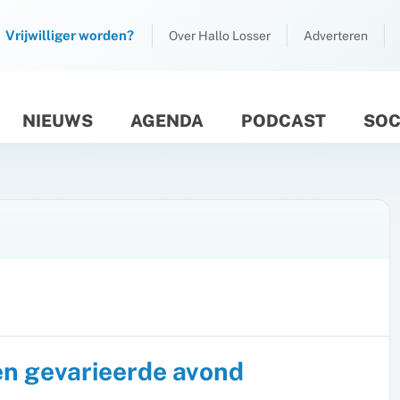
Vrijwilliger worden?
Over Hallo Losser
Adverteren
NIEUWS
AGENDA
PODCAST
SOC
M
en gevarieerde avond