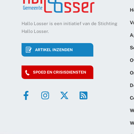
H
V
Hallo Losser is een initiatief van de Stichting
Hallo Losser.
A
S
ARTIKEL INZENDEN
O
O
SPOED EN CRISISDIENSTEN
D
C
W
W