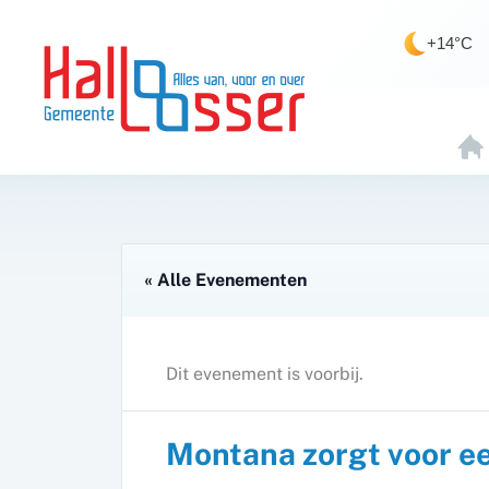
Ga
de
naar
inhoud
+14°C
de
inhoud
H
O
E
« Alle Evenementen
Dit evenement is voorbij.
Montana zorgt voor e