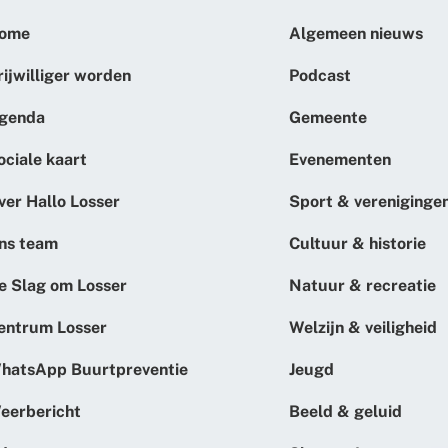
ome
Algemeen nieuws
rijwilliger worden
Podcast
genda
Gemeente
ociale kaart
Evenementen
ver Hallo Losser
Sport & vereniginge
ns team
Cultuur & historie
e Slag om Losser
Natuur & recreatie
entrum Losser
Welzijn & veiligheid
hatsApp Buurtpreventie
Jeugd
eerbericht
Beeld & geluid