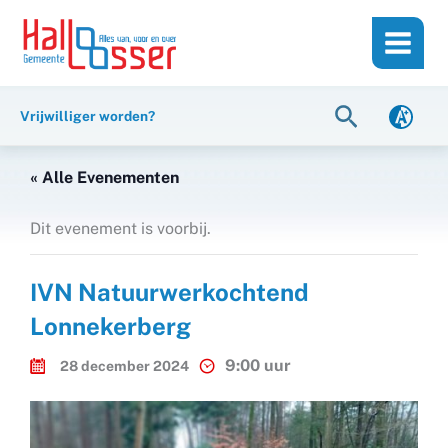
Ga
de
naar
inhoud
de
inhoud
Zoeken
Vrijwilliger worden?
« Alle Evenementen
Dit evenement is voorbij.
IVN Natuurwerkochtend
Lonnekerberg
9:00 uur
28 december 2024