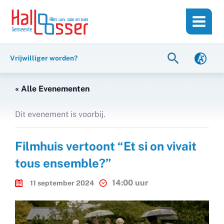
Ga
de
naar
inhoud
de
inhoud
Zoeken
Vrijwilliger worden?
« Alle Evenementen
Dit evenement is voorbij.
Filmhuis vertoont “Et si on vivait
tous ensemble?”
14:00 uur
11 september 2024