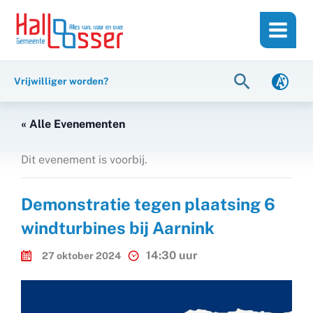
Ga
de
naar
inhoud
de
inhoud
Zoeken
Vrijwilliger worden?
« Alle Evenementen
Dit evenement is voorbij.
Demonstratie tegen plaatsing 6
windturbines bij Aarnink
14:30 uur
27 oktober 2024