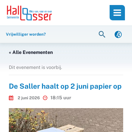
Ga
de
naar
inhoud
de
inhoud
Zoeken
Vrijwilliger worden?
« Alle Evenementen
Dit evenement is voorbij.
De Saller haalt op 2 juni papier op
18:15 uur
2 juni 2026