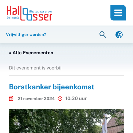
Ga
de
naar
inhoud
de
inhoud
Zoeken
Vrijwilliger worden?
« Alle Evenementen
Dit evenement is voorbij.
Borstkanker bijeenkomst
10:30 uur
21 november 2024