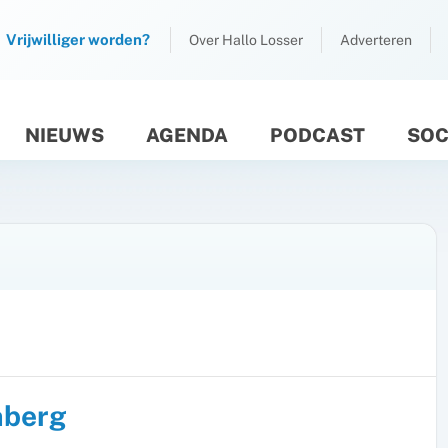
Vrijwilliger worden?
Over Hallo Losser
Adverteren
NIEUWS
AGENDA
PODCAST
SOC
M
nberg