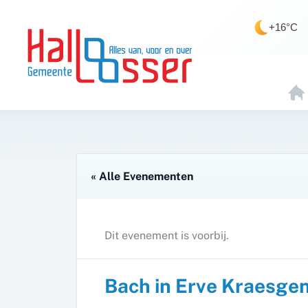
Ga
de
naar
inhoud
+16°C
de
inhoud
H
O
E
« Alle Evenementen
Dit evenement is voorbij.
Bach in Erve Kraesge