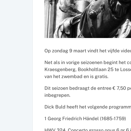
Op zondag 9 maart vindt het vijfde vid
Net als in vorige seizoenen begint het 
Kraesgenberg, Bookholtlaan 25 te Loss
van het zwembad en is gratis.
Dit seizoen bedraagt de entree € 7,50 pe
inbegrepen.
Dick Buld heeft het volgende programm
1 Georg Friedrich Händel (1685-1759)
HWV 324. Concerto grosso opus 6 nr 6 