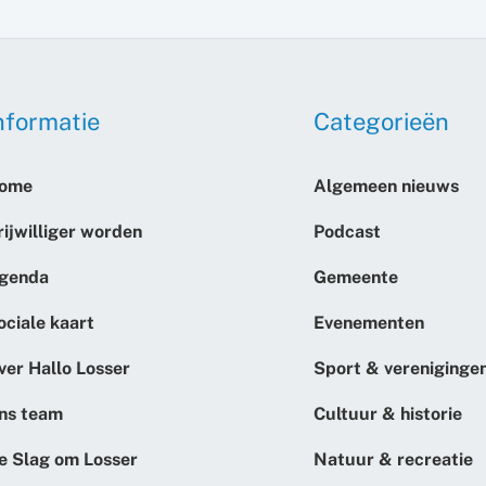
nformatie
Categorieën
ome
Algemeen nieuws
rijwilliger worden
Podcast
genda
Gemeente
ociale kaart
Evenementen
ver Hallo Losser
Sport & vereniginge
ns team
Cultuur & historie
e Slag om Losser
Natuur & recreatie