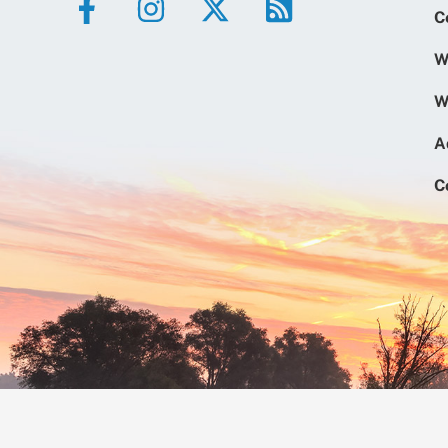
C
W
W
A
C