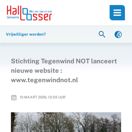
Ga
de
naar
inhoud
de
inhoud
Zoeken
Vrijwilliger worden?
Stichting Tegenwind NOT lanceert
nieuwe website :
www.tegenwindnot.nl
10 MAART 2026, 13:59
UUR