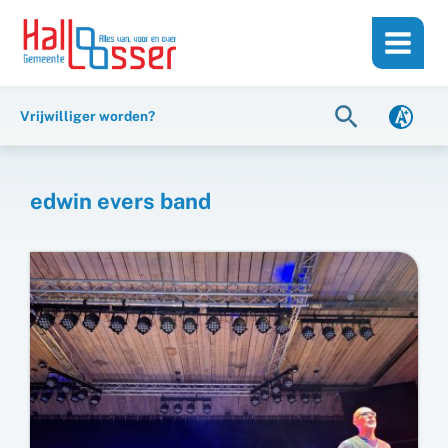
Ga
de
naar
inhoud
de
inhoud
Zoeken
Vrijwilliger worden?
edwin evers band