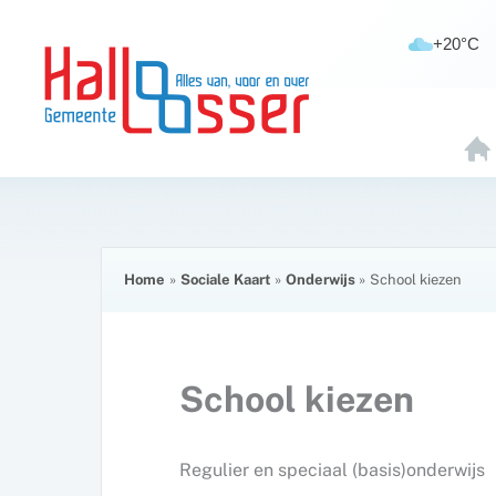
Ga
de
naar
inhoud
+20°C
de
inhoud
H
O
E
Home
Sociale Kaart
Onderwijs
School kiezen
School kiezen
Regulier en speciaal (basis)onderwijs