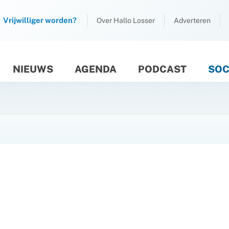
Vrijwilliger worden?
Over Hallo Losser
Adverteren
NIEUWS
AGENDA
PODCAST
SOC
M