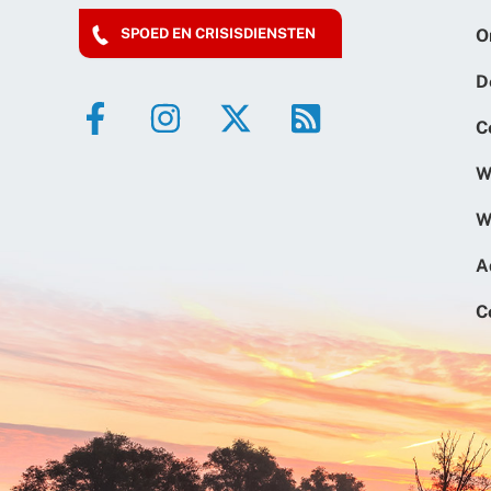
O
SPOED EN CRISISDIENSTEN
D
C
W
W
A
C