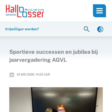
Ga
de
naar
inhoud
de
inhoud
Zoeken
Vrijwilliger worden?
Sportieve successen en jubilea bij
jaarvergadering AGVL
22 MEI 2026, 14:03
UUR