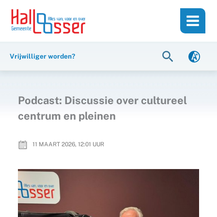
Ga
de
naar
inhoud
de
inhoud
Zoeken
Vrijwilliger worden?
Podcast: Discussie over cultureel
centrum en pleinen
11 MAART 2026, 12:01
UUR