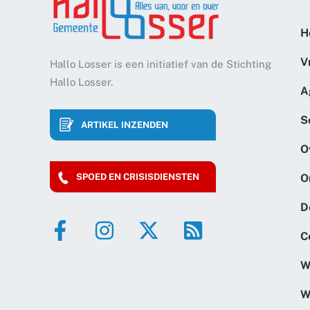
H
V
Hallo Losser is een initiatief van de Stichting
Hallo Losser.
A
S
ARTIKEL INZENDEN
O
O
SPOED EN CRISISDIENSTEN
D
C
W
W