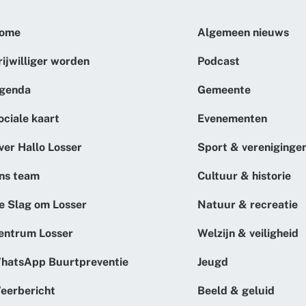
ome
Algemeen nieuws
rijwilliger worden
Podcast
genda
Gemeente
ociale kaart
Evenementen
ver Hallo Losser
Sport & vereniginge
ns team
Cultuur & historie
e Slag om Losser
Natuur & recreatie
entrum Losser
Welzijn & veiligheid
hatsApp Buurtpreventie
Jeugd
eerbericht
Beeld & geluid