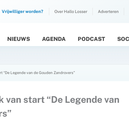
Vrijwilliger worden?
Over Hallo Losser
Adverteren
NIEUWS
AGENDA
PODCAST
SOC
M
art “De Legende van de Gouden Zandrovers”
k van start “De Legende van
rs”