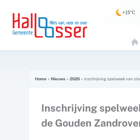
Ga
de
naar
inhoud
+15°C
de
inhoud
H
O
E
Home
Nieuws
2026
Inschrijving spelweek van st
Inschrijving spelwee
de Gouden Zandrove