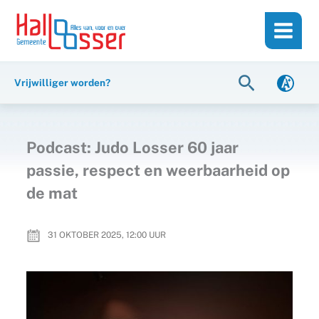
Ga
de
naar
inhoud
de
inhoud
Zoeken
Vrijwilliger worden?
Podcast: Judo Losser 60 jaar
passie, respect en weerbaarheid op
de mat
31 OKTOBER 2025, 12:00
UUR