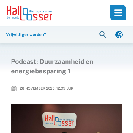
Ga
de
naar
inhoud
de
inhoud
Zoeken
Vrijwilliger worden?
Podcast: Duurzaamheid en
energiebesparing 1
28 NOVEMBER 2025, 12:05
UUR