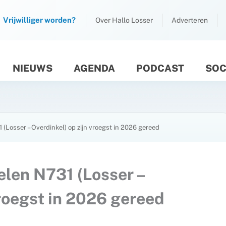
Vrijwilliger worden?
Over Hallo Losser
Adverteren
NIEUWS
AGENDA
PODCAST
SOC
M
(Losser – Overdinkel) op zijn vroegst in 2026 gereed
elen N731 (Losser –
vroegst in 2026 gereed