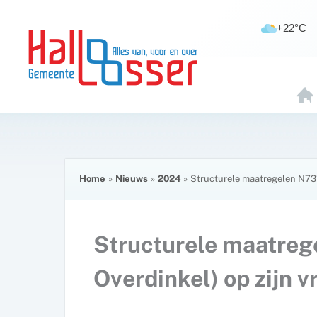
Ga
de
naar
inhoud
+22°C
de
inhoud
H
O
E
Home
Nieuws
2024
Structurele maatregelen N731 
Structurele maatreg
Overdinkel) op zijn 