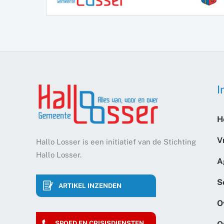
I
H
V
Hallo Losser is een initiatief van de Stichting
Hallo Losser.
A
S
ARTIKEL INZENDEN
O
SPOED EN CRISISDIENSTEN