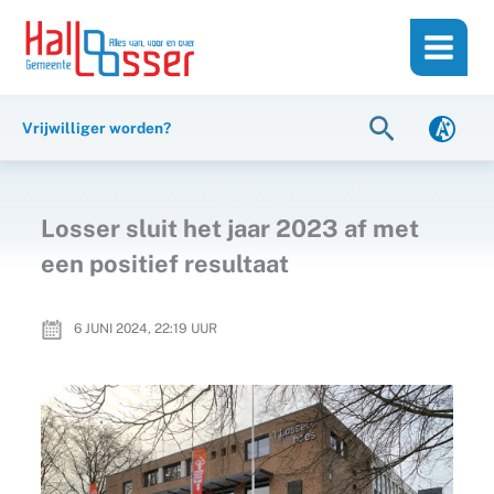
Ga
de
naar
inhoud
de
inhoud
Zoeken
Vrijwilliger worden?
Losser sluit het jaar 2023 af met
een positief resultaat
6 JUNI 2024, 22:19
UUR