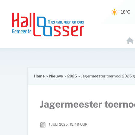
Ga
de
naar
inhoud
+18°C
de
inhoud
H
O
E
Home
Nieuws
2025
Jagermeester toernooi 2025 
Jagermeester toerno
1 JULI 2025, 15:49
UUR