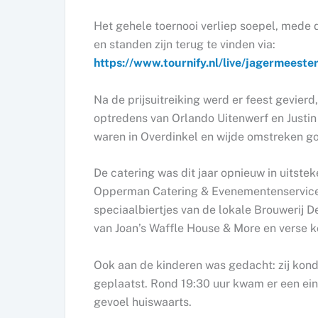
Het gehele toernooi verliep soepel, mede d
en standen zijn terug te vinden via:
https://www.tournify.nl/live/jagermeest
Na de prijsuitreiking werd er feest gevierd
optredens van Orlando Uitenwerf en Justi
waren in Overdinkel en wijde omstreken go
De catering was dit jaar opnieuw in uitst
Opperman Catering & Evenementenservice.
speciaalbiertjes van de lokale Brouwerij D
van Joan’s Waffle House & More en verse ko
Ook aan de kinderen was gedacht: zij kond
geplaatst. Rond 19:30 uur kwam er een ein
gevoel huiswaarts.