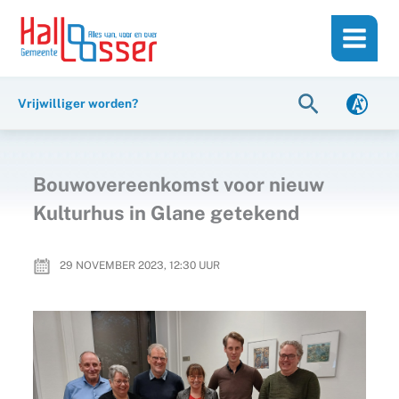
Ga
de
naar
inhoud
de
inhoud
Zoeken
Vrijwilliger worden?
Bouwovereenkomst voor nieuw
Kulturhus in Glane getekend
29 NOVEMBER 2023, 12:30
UUR