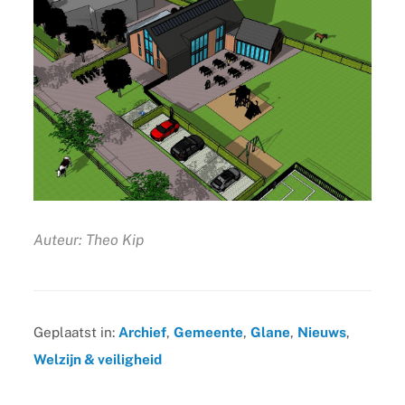
Auteur: Theo Kip
Geplaatst in:
Archief
,
Gemeente
,
Glane
,
Nieuws
,
Welzijn & veiligheid