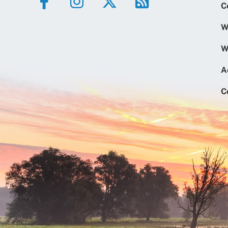
C
W
W
A
C