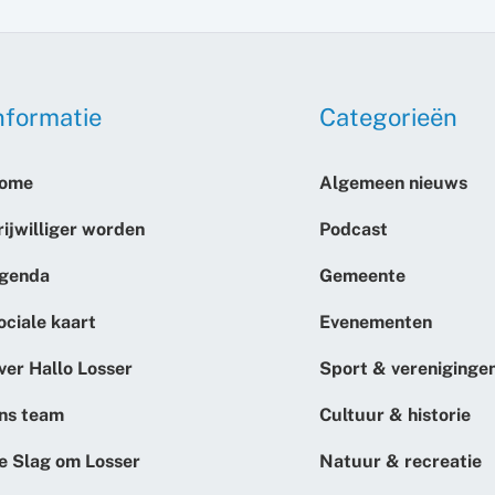
nformatie
Categorieën
ome
Algemeen nieuws
rijwilliger worden
Podcast
genda
Gemeente
ociale kaart
Evenementen
ver Hallo Losser
Sport & vereniginge
ns team
Cultuur & historie
e Slag om Losser
Natuur & recreatie