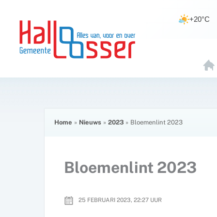
Ga
de
naar
inhoud
+20°C
de
inhoud
H
O
E
Home
Nieuws
2023
Bloemenlint 2023
Bloemenlint 2023
25 FEBRUARI 2023, 22:27
UUR