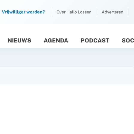
Vrijwilliger worden?
Over Hallo Losser
Adverteren
NIEUWS
AGENDA
PODCAST
SOC
M