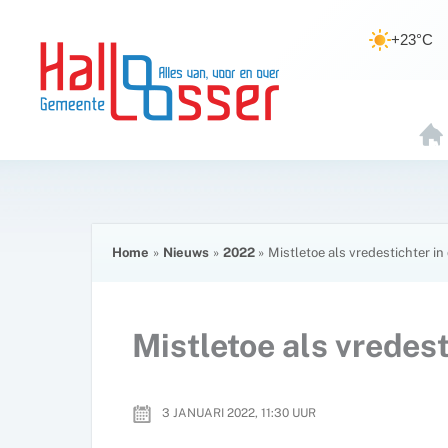
Ga
de
naar
inhoud
+23°C
de
inhoud
H
O
E
Home
Nieuws
2022
Mistletoe als vredestichter in
Mistletoe als vredest
3 JANUARI 2022, 11:30
UUR