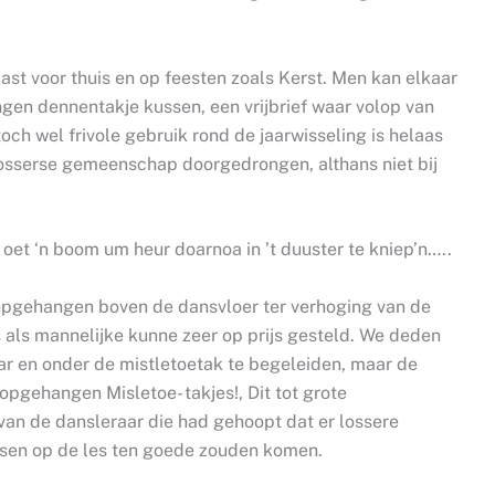
st voor thuis en op feesten zoals Kerst. Men kan elkaar
gen dennentakje kussen, een vrijbrief waar volop van
ch wel frivole gebruik rond de jaarwisseling is helaas
 Losserse gemeenschap doorgedrongen, althans niet bij
 oet ‘n boom um heur doarnoa in ’t duuster te kniep’n…..
opgehangen boven de dansvloer ter verhoging van de
s als mannelijke kunne zeer op prijs gesteld. We deden
ar en onder de mistletoetak te begeleiden, maar de
pgehangen Misletoe- takjes!, Dit tot grote
 van de dansleraar die had gehoopt dat er lossere
nsen op de les ten goede zouden komen.