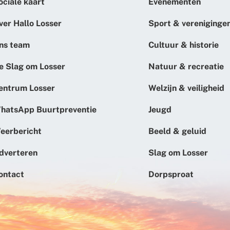
ociale kaart
Evenementen
ver Hallo Losser
Sport & vereniginge
ns team
Cultuur & historie
e Slag om Losser
Natuur & recreatie
entrum Losser
Welzijn & veiligheid
hatsApp Buurtpreventie
Jeugd
eerbericht
Beeld & geluid
dverteren
Slag om Losser
ontact
Dorpsproat