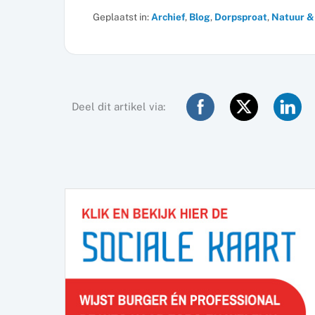
Geplaatst in:
Archief
,
Blog
,
Dorpsproat
,
Natuur &
Deel dit artikel via: