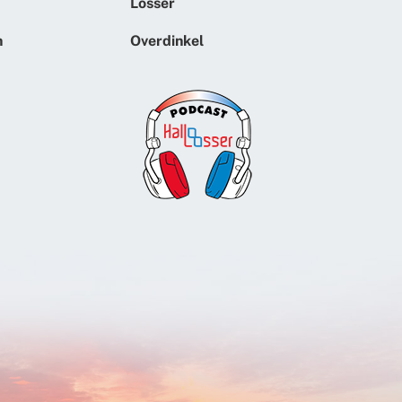
Losser
n
Overdinkel