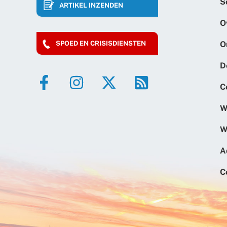
S
ARTIKEL INZENDEN
O
O
SPOED EN CRISISDIENSTEN
D
C
W
W
A
C