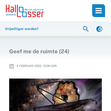
Ga
de
naar
inhoud
de
inhoud
Zoeken
Vrijwilliger worden?
Geef me de ruimte (24)
4 FEBRUARI 2022, 12:06
UUR