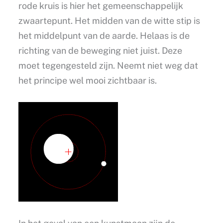
rode kruis is hier het gemeenschappelijk
zwaartepunt. Het midden van de witte stip is
het middelpunt van de aarde. Helaas is de
richting van de beweging niet juist. Deze
moet tegengesteld zijn. Neemt niet weg dat
het principe wel mooi zichtbaar is.