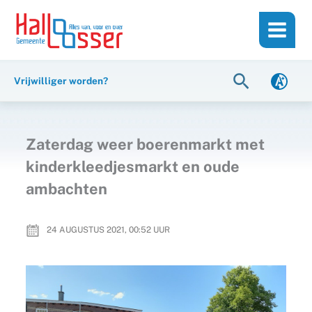
Ga
de
naar
inhoud
de
inhoud
Zoeken
Vrijwilliger worden?
Zaterdag weer boerenmarkt met
kinderkleedjesmarkt en oude
ambachten
24 AUGUSTUS 2021, 00:52
UUR