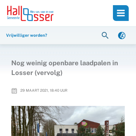
Ga
de
naar
inhoud
de
inhoud
Zoeken
Vrijwilliger worden?
Nog weinig openbare laadpalen in
Losser (vervolg)
29 MAART 2021, 18:40
UUR