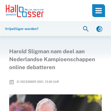
Ga
de
naar
inhoud
de
inhoud
Zoeken
Vrijwilliger worden?
Harold Sligman nam deel aan
Nederlandse Kampioenschappen
online debatteren
21 DECEMBER 2021, 13:00
UUR