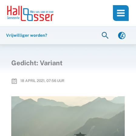
Ga
de
naar
inhoud
de
inhoud
Zoeken
Vrijwilliger worden?
Gedicht: Variant
18 APRIL 2021, 07:56
UUR