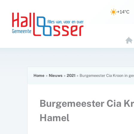
Ga
de
naar
inhoud
+14°C
de
inhoud
H
O
E
Home
Nieuws
2021
Burgemeester Cia Kroon in g
Burgemeester Cia Kr
Hamel