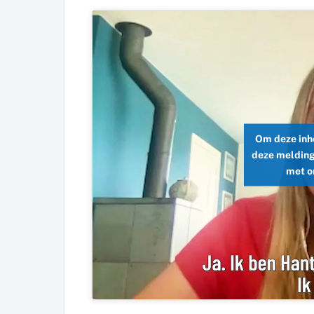
Om deze inho
deze melding
met o