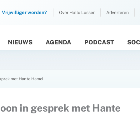
Vrijwilliger worden?
Over Hallo Losser
Adverteren
NIEUWS
AGENDA
PODCAST
SOC
M
esprek met Hante Hamel
oon in gesprek met Hante