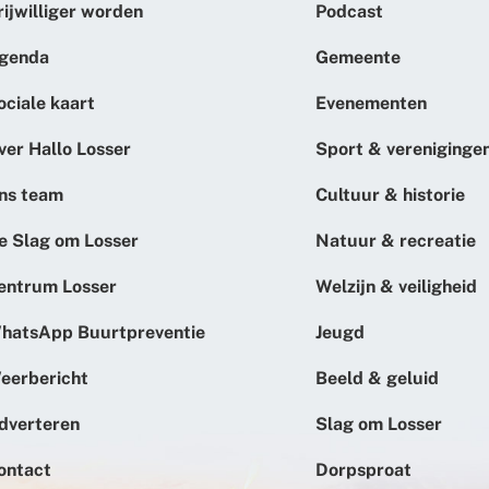
rijwilliger worden
Podcast
genda
Gemeente
ociale kaart
Evenementen
ver Hallo Losser
Sport & vereniginge
ns team
Cultuur & historie
e Slag om Losser
Natuur & recreatie
entrum Losser
Welzijn & veiligheid
hatsApp Buurtpreventie
Jeugd
eerbericht
Beeld & geluid
dverteren
Slag om Losser
ontact
Dorpsproat