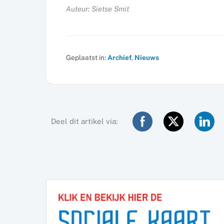
Auteur: Sietse Smit
Geplaatst in:
Archief
,
Nieuws
Deel dit artikel via: