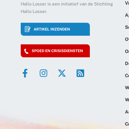
V
Hallo Losser is een initiatief van de Stichting
Hallo Losser.
A
S
ARTIKEL INZENDEN
O
O
SPOED EN CRISISDIENSTEN
D
C
W
W
A
C