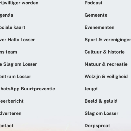
rijwilliger worden
Podcast
genda
Gemeente
ociale kaart
Evenementen
ver Hallo Losser
Sport & vereniginge
ns team
Cultuur & historie
e Slag om Losser
Natuur & recreatie
entrum Losser
Welzijn & veiligheid
hatsApp Buurtpreventie
Jeugd
eerbericht
Beeld & geluid
dverteren
Slag om Losser
ontact
Dorpsproat