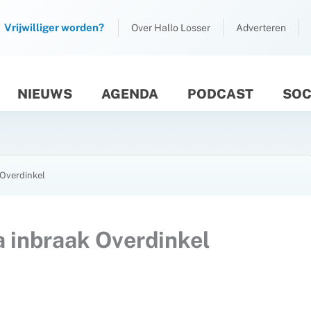
Vrijwilliger worden?
Over Hallo Losser
Adverteren
NIEUWS
AGENDA
PODCAST
SOC
M
 Overdinkel
na inbraak Overdinkel