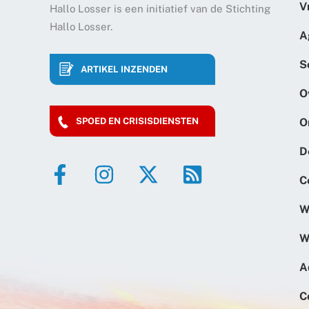
V
Hallo Losser is een initiatief van de Stichting
Hallo Losser.
A
S
ARTIKEL INZENDEN
O
O
SPOED EN CRISISDIENSTEN
D
C
W
W
A
C