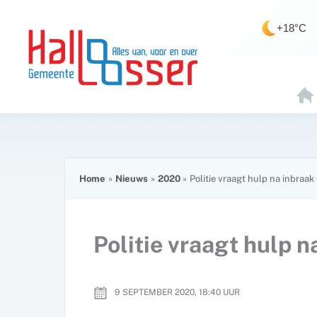
Ga
de
naar
inhoud
+18°C
de
inhoud
H
O
E
Home
Nieuws
2020
Politie vraagt hulp na inbraak
Politie vraagt hulp 
9 SEPTEMBER 2020, 18:40
UUR