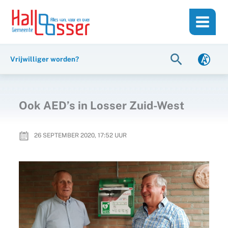
Ga
de
naar
inhoud
de
inhoud
Zoeken
Vrijwilliger worden?
Ook AED’s in Losser Zuid-West
26 SEPTEMBER 2020, 17:52
UUR