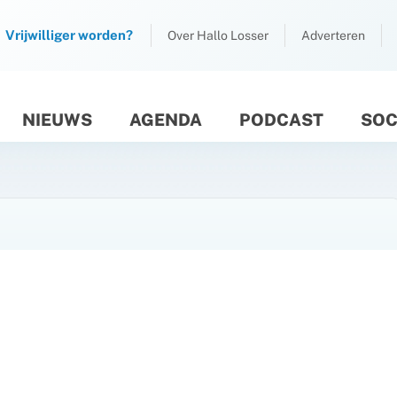
Vrijwilliger worden?
Over Hallo Losser
Adverteren
NIEUWS
AGENDA
PODCAST
SOC
M