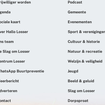
rijwilliger worden
Podcast
genda
Gemeente
ociale kaart
Evenementen
ver Hallo Losser
Sport & vereniginge
ns team
Cultuur & historie
e Slag om Losser
Natuur & recreatie
entrum Losser
Welzijn & veiligheid
hatsApp Buurtpreventie
Jeugd
eerbericht
Beeld & geluid
dverteren
Slag om Losser
ontact
Dorpsproat