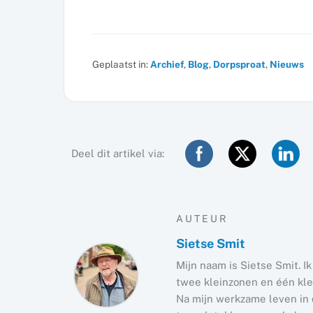
Geplaatst in:
Archief
,
Blog
,
Dorpsproat
,
Nieuws
Deel dit artikel via:
AUTEUR
Sietse Smit
Mijn naam is Sietse Smit. I
twee kleinzonen en één kle
Na mijn werkzame leven in d