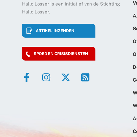
V
Hallo Losser is een initiatief van de Stichting
Hallo Losser.
A
S
ARTIKEL INZENDEN
O
O
SPOED EN CRISISDIENSTEN
D
C
W
W
A
C