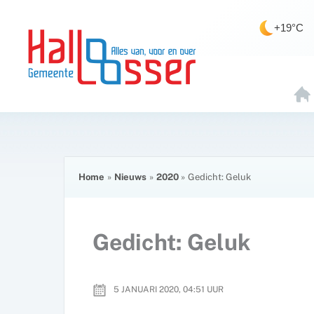
Ga
de
naar
inhoud
+19°C
de
inhoud
H
O
E
Home
Nieuws
2020
Gedicht: Geluk
Gedicht: Geluk
5 JANUARI 2020, 04:51
UUR