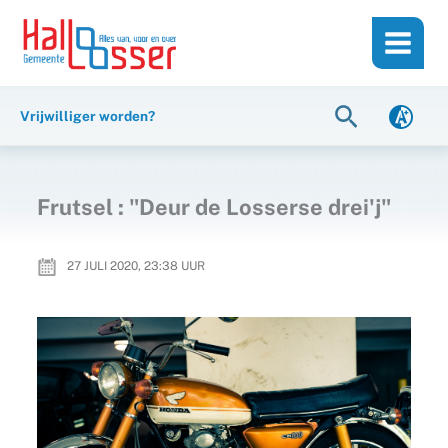
Ga
de
naar
inhoud
de
inhoud
Zoeken
Vrijwilliger worden?
Frutsel : "Deur de Losserse drei'j"
27 JULI 2020, 23:38
UUR