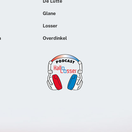
De Lutte
Glane
Losser
n
Overdinkel