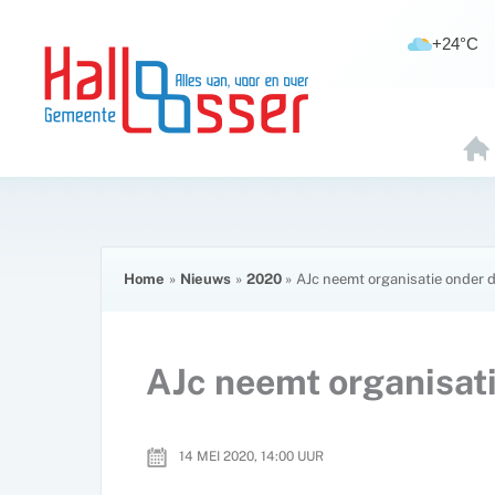
Ga
de
naar
inhoud
+24°C
de
inhoud
H
O
E
Home
Nieuws
2020
AJc neemt organisatie onder 
AJc neemt organisati
14 MEI 2020, 14:00
UUR