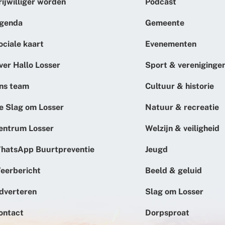
rijwilliger worden
Podcast
genda
Gemeente
ociale kaart
Evenementen
ver Hallo Losser
Sport & vereniginge
ns team
Cultuur & historie
e Slag om Losser
Natuur & recreatie
entrum Losser
Welzijn & veiligheid
hatsApp Buurtpreventie
Jeugd
eerbericht
Beeld & geluid
dverteren
Slag om Losser
ontact
Dorpsproat