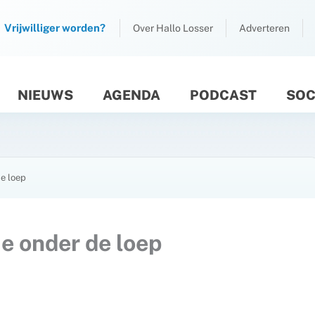
Vrijwilliger worden?
Over Hallo Losser
Adverteren
NIEUWS
AGENDA
PODCAST
SOC
M
de loep
e onder de loep