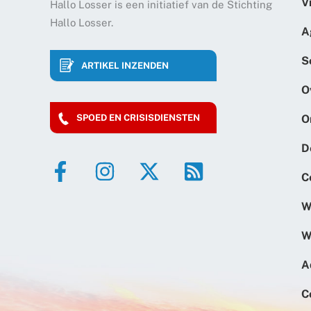
V
Hallo Losser is een initiatief van de Stichting
Hallo Losser.
A
S
ARTIKEL INZENDEN
O
O
SPOED EN CRISISDIENSTEN
D
C
W
W
A
C