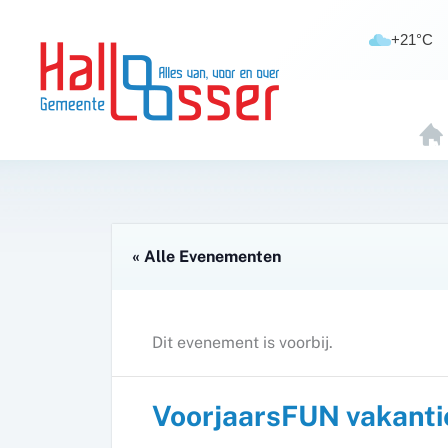
Ga
de
naar
inhoud
+21°C
de
inhoud
H
O
E
« Alle Evenementen
Dit evenement is voorbij.
VoorjaarsFUN vakantie