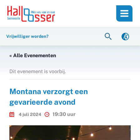
Ga
de
naar
inhoud
de
inhoud
Zoeken
Vrijwilliger worden?
« Alle Evenementen
Dit evenement is voorbij.
Montana verzorgt een
gevarieerde avond
19:30 uur
4 juli 2024