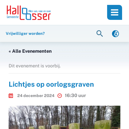
Ga
de
naar
inhoud
de
inhoud
Zoeken
Vrijwilliger worden?
« Alle Evenementen
Dit evenement is voorbij.
Lichtjes op oorlogsgraven
16:30 uur
24 december 2024