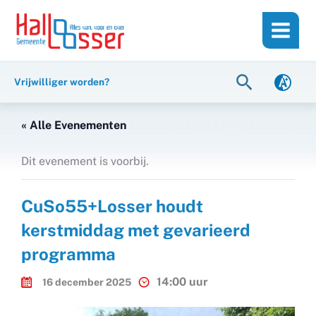
Ga
de
naar
inhoud
de
inhoud
Zoeken
Vrijwilliger worden?
« Alle Evenementen
Dit evenement is voorbij.
CuSo55+Losser houdt
kerstmiddag met gevarieerd
programma
14:00 uur
16 december 2025