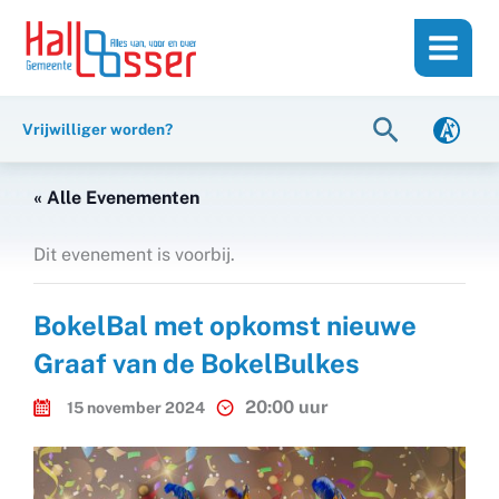
Ga
de
naar
inhoud
de
inhoud
Zoeken
Vrijwilliger worden?
« Alle Evenementen
Dit evenement is voorbij.
BokelBal met opkomst nieuwe
Graaf van de BokelBulkes
20:00 uur
15 november 2024