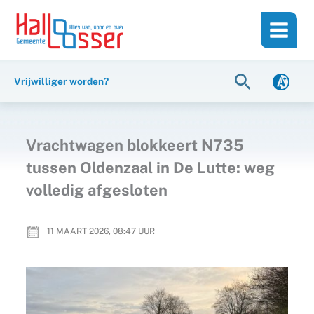
Ga
de
naar
inhoud
de
inhoud
Zoeken
Vrijwilliger worden?
Vrachtwagen blokkeert N735
tussen Oldenzaal in De Lutte: weg
volledig afgesloten
11 MAART 2026, 08:47
UUR