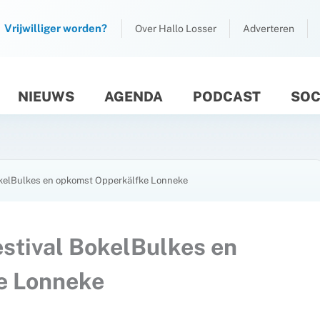
Vrijwilliger worden?
Over Hallo Losser
Adverteren
NIEUWS
AGENDA
PODCAST
SOC
M
 BokelBulkes en opkomst Opperkälfke Lonneke
festival BokelBulkes en
e Lonneke