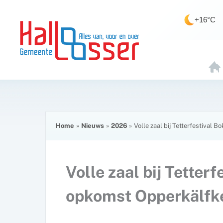
Ga
de
naar
inhoud
+16°C
de
inhoud
H
O
E
Home
Nieuws
2026
Volle zaal bij Tetterfestival
Volle zaal bij Tetter
opkomst Opperkälfk