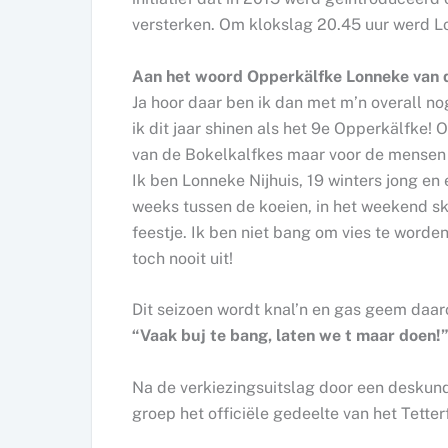
versterken. Om klokslag 20.45 uur werd L
Aan het woord Opperkälfke Lonneke van 
Ja hoor daar ben ik dan met m’n overall n
ik dit jaar shinen als het 9e Opperkälfke!
van de Bokelkalfkes maar voor de mensen di
Ik ben Lonneke Nijhuis, 19 winters jong e
weeks tussen de koeien, in het weekend ske
feestje. Ik ben niet bang om vies te worden
toch nooit uit!
Dit seizoen wordt knal’n en gas geem daaro
“Vaak buj te bang, laten we t maar doen!
Na de verkiezingsuitslag door een deskun
groep het officiële gedeelte van het Tetter