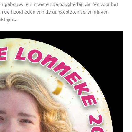
t ingebouwd en moesten de hoogheden darten voor het
en de hoogheden van de aangesloten verenigingen
klojers.