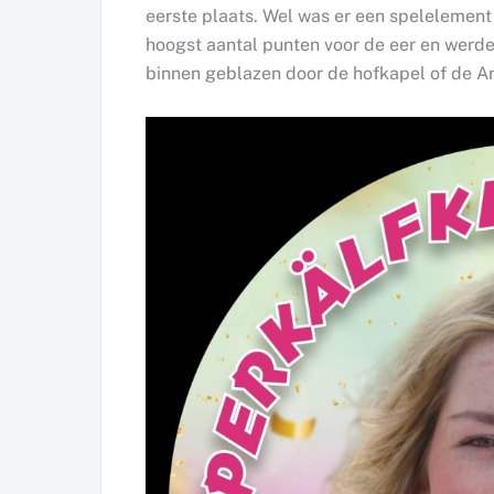
eerste plaats. Wel was er een spelelemen
hoogst aantal punten voor de eer en werd
binnen geblazen door de hofkapel of de An