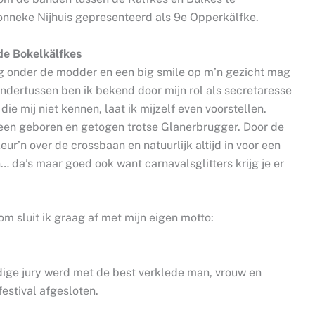
onneke Nijhuis gepresenteerd als 9e Opperkälfke.
de Bokelkälfkes
og onder de modder en een big smile op m’n gezicht mag
 Ondertussen ben ik bekend door mijn rol als secretaresse
e mij niet kennen, laat ik mijzelf even voorstellen.
n een geboren en getogen trotse Glanerbrugger. Door de
ur’n over de crossbaan en natuurlijk altijd in voor een
… da’s maar goed ook want carnavalsglitters krijg je er
m sluit ik graag af met mijn eigen motto:
”
dige jury werd met de best verklede man, vrouw en
festival afgesloten.