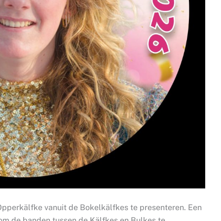
pperkälfke vanuit de Bokelkälfkes te presenteren. Een
d om de banden tussen de Kälfkes en Bulkes te