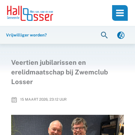
Ga
de
naar
inhoud
de
inhoud
Zoeken
Vrijwilliger worden?
Veertien jubilarissen en
erelidmaatschap bij Zwemclub
Losser
15 MAART 2026, 23:12
UUR