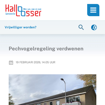
Ga
de
naar
inhoud
de
inhoud
Zoeken
Vrijwilliger worden?
Pechvogelregeling verdwenen
19 FEBRUARI 2026, 14:05
UUR