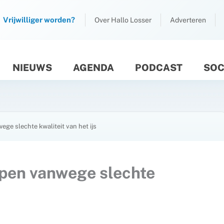
Vrijwilliger worden?
Over Hallo Losser
Adverteren
NIEUWS
AGENDA
PODCAST
SOC
M
ege slechte kwaliteit van het ijs
open vanwege slechte