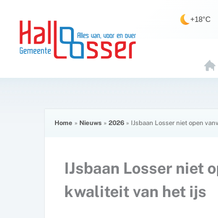
Ga
de
naar
inhoud
+18°C
de
inhoud
H
O
E
Home
Nieuws
2026
IJsbaan Losser niet open vanw
IJsbaan Losser niet 
kwaliteit van het ijs