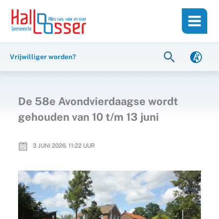
Ga
de
naar
inhoud
de
inhoud
Zoeken
Vrijwilliger worden?
De 58e Avondvierdaagse wordt
gehouden van 10 t/m 13 juni
3 JUNI 2026, 11:22
UUR