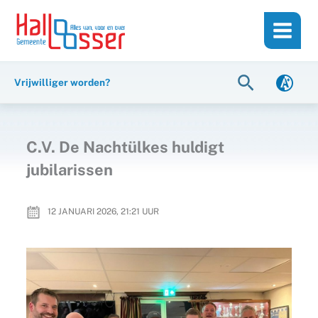
Ga
de
naar
inhoud
de
inhoud
Zoeken
Vrijwilliger worden?
C.V. De Nachtülkes huldigt
jubilarissen
12 JANUARI 2026, 21:21
UUR