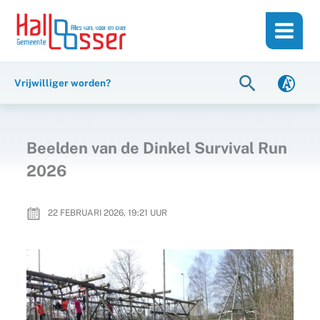
Ga
de
naar
inhoud
de
inhoud
Zoeken
Vrijwilliger worden?
Beelden van de Dinkel Survival Run
2026
22 FEBRUARI 2026, 19:21
UUR